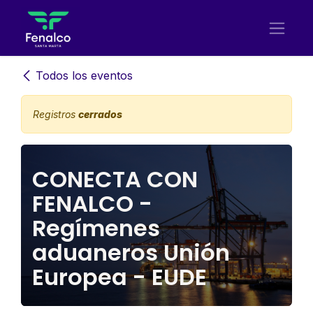
Ir al contenido
Todos los eventos
Registros
cerrados
CONECTA CON
FENALCO -
Regímenes
aduaneros Unión
Europea - EUDE