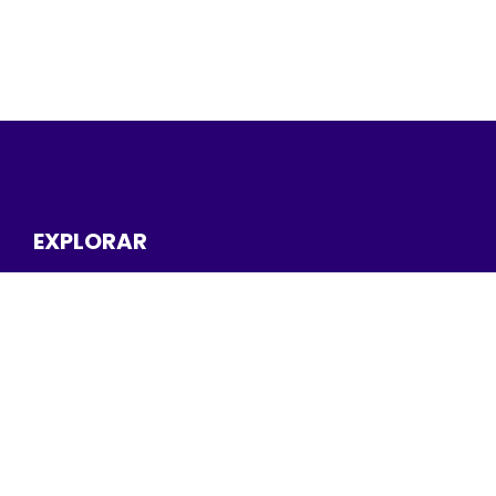
EXPLORAR
Inicio
Nuestra compañía
Estudios de casos
Blog
SERVICIOS
Documentación